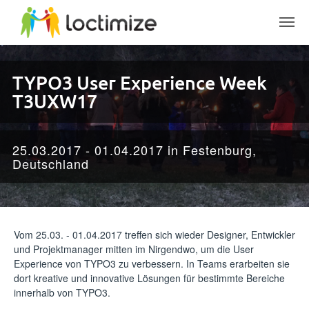
Skip to main content
TYPO3 User Experience Week
T3UXW17
25.03.2017 - 01.04.2017 in Festenburg,
Deutschland
Vom 25.03. - 01.04.2017 treffen sich wieder Designer, Entwickler
und Projektmanager mitten im Nirgendwo, um die User
Experience von TYPO3 zu verbessern. In Teams erarbeiten sie
dort kreative und innovative Lösungen für bestimmte Bereiche
innerhalb von TYPO3.