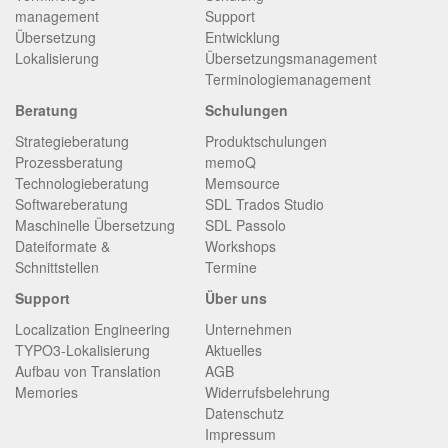
management
Support
Übersetzung
Entwicklung
Lokalisierung
Übersetzungsmanagement
Terminologiemanagement
Beratung
Schulungen
Strategieberatung
Produktschulungen
Prozessberatung
memoQ
Technologieberatung
Memsource
Softwareberatung
SDL Trados Studio
Maschinelle Übersetzung
SDL Passolo
Dateiformate &
Workshops
Schnittstellen
Termine
Support
Über uns
Localization Engineering
Unternehmen
TYPO3-Lokalisierung
Aktuelles
Aufbau von Translation
AGB
Memories
Widerrufsbelehrung
Datenschutz
Impressum