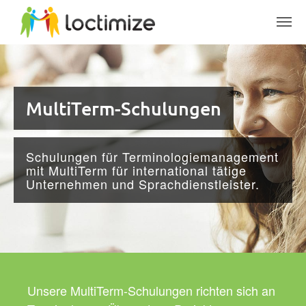
Skip to main content
MultiTerm-Schulungen
Schulungen für Terminologiemanagement
mit MultiTerm für international tätige
Unternehmen und Sprachdienstleister.
Unsere MultiTerm-Schulungen richten sich an