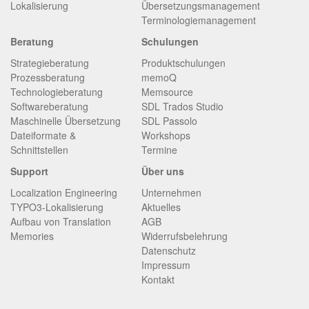
Lokalisierung
Übersetzungsmanagement
Terminologiemanagement
Beratung
Schulungen
Strategieberatung
Produktschulungen
Prozessberatung
memoQ
Technologieberatung
Memsource
Softwareberatung
SDL Trados Studio
Maschinelle Übersetzung
SDL Passolo
Dateiformate &
Workshops
Schnittstellen
Termine
Support
Über uns
Localization Engineering
Unternehmen
TYPO3-Lokalisierung
Aktuelles
Aufbau von Translation
AGB
Memories
Widerrufsbelehrung
Datenschutz
Impressum
Kontakt