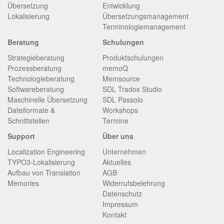
Übersetzung
Entwicklung
Lokalisierung
Übersetzungsmanagement
Terminologiemanagement
Beratung
Schulungen
Strategieberatung
Produktschulungen
Prozessberatung
memoQ
Technologieberatung
Memsource
Softwareberatung
SDL Trados Studio
Maschinelle Übersetzung
SDL Passolo
Dateiformate &
Workshops
Schnittstellen
Termine
Support
Über uns
Localization Engineering
Unternehmen
TYPO3-Lokalisierung
Aktuelles
Aufbau von Translation
AGB
Memories
Widerrufsbelehrung
Datenschutz
Impressum
Kontakt