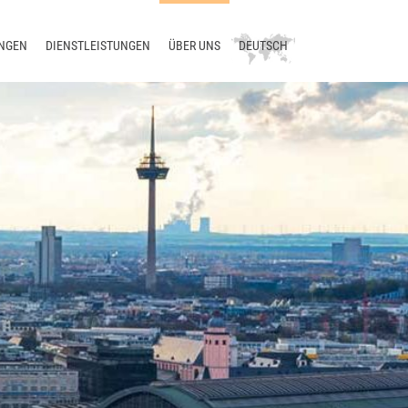
NGEN
DIENSTLEISTUNGEN
ÜBER UNS
DEUTSCH
ion
Beratung
Unternehmen
English
ologie
Schulung
Aktuelles
русский
etzung
Support
Blog
中文
sierung
Entwicklung
Treffen Sie uns
Übersetzungsmanagement
Kontakt
Terminologiemanagement
Smart Translation Factory