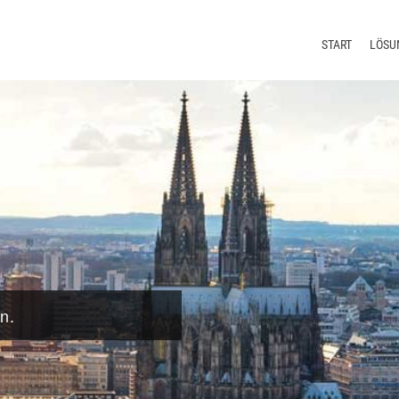
START
LÖSU
Redakt
Termin
Übers
Lokali
n.