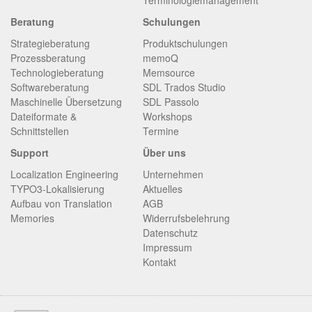
Terminologiemanagement
Beratung
Schulungen
Strategieberatung
Produktschulungen
Prozessberatung
memoQ
Technologieberatung
Memsource
Softwareberatung
SDL Trados Studio
Maschinelle Übersetzung
SDL Passolo
Dateiformate &
Workshops
Schnittstellen
Termine
Support
Über uns
Localization Engineering
Unternehmen
TYPO3-Lokalisierung
Aktuelles
Aufbau von Translation
AGB
Memories
Widerrufsbelehrung
Datenschutz
Impressum
Kontakt