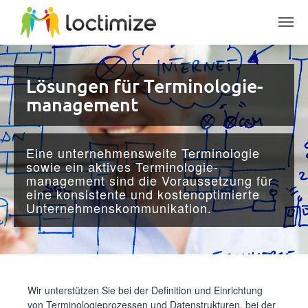
Skip to main content
Lösungen für Terminologie­
Lösungen für Terminologie­
management
management
Eine unternehmensweite Terminologie
Eine unternehmens­weite Terminologie
sowie ein aktives Terminologie­
sowie ein aktives Terminologie­manage­
management sind die Voraussetzung für
ment sind die Voraussetzung für eine
eine konsistente und kosten­optimierte
konsistente und kosten­optimierte Unter­
Unter­­nehmens­kommunikation.
nehmens­kommunikation.
Wir unterstützen Sie bei der Definition und Einrichtung
von Terminologieprozessen und Datenstrukturen, bei der