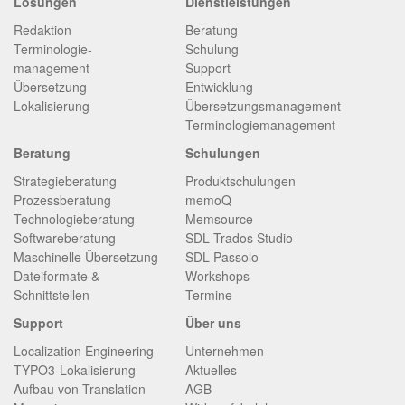
Lösungen
Dienstleistungen
Redaktion
Beratung
Terminologie­
Schulung
management
Support
Übersetzung
Entwicklung
Lokalisierung
Übersetzungsmanagement
Terminologiemanagement
Beratung
Schulungen
Strategieberatung
Produktschulungen
Prozessberatung
memoQ
Technologieberatung
Memsource
Softwareberatung
SDL Trados Studio
Maschinelle Übersetzung
SDL Passolo
Dateiformate &
Workshops
Schnittstellen
Termine
Support
Über uns
Localization Engineering
Unternehmen
TYPO3-Lokalisierung
Aktuelles
Aufbau von Translation
AGB