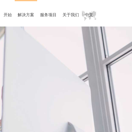
开始
解决方案
服务项目
关于我们
中文
编辑写作
咨询
企业
Deutsch
术语
培训
最新信息
English
翻译
支持
来见我们吧
русский
本地化
开发
联系方式
Deutsch
翻译管理
术语管理