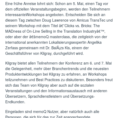
Eine frühe Anreise lohnt sich: Schon am 5. Mai, einen Tag vor
dem offiziellen Veranstaltungsbeginn, werden den Teilnehmern
interessanteWorkshops angeboten. Entscheiden Sie sich an
diesem Tag zwischen Doug Lawrence von Amicus TransTec und
seinem Workshop mit dem Titel â€˜Clicks vs. Bricks: The
MADness of On-Line Selling in the Translation Industryâ€™,
oder aber der â€šmemoQ masterclass, die zeitgleich von der
international anerkannten Lokalisierungsexpertin Angelika
Zerfass gemeinsam mit Dr. BalÃ¡zs Kis, einem der
Geschäftsführer von Kilgray, durchgeführt wird.
Kilgray bietet allen Teilnehmern der Konferenz am 6. und 7. Mai
die Gelegenheit, mehr über Branchentrends und die neuesten
Produktentwicklungen bei Kilgray zu erfahren, an Workshops
teilzunehmen und Best Practices zu diskutieren. Besonders freut
sich das Team von Kilgray aber auch auf die sozialen
Veranstaltungen und den Informationsaustausch mit anderen
Übersetzern, Sprachdienstleistern und Übersetzungs-
Endkunden.
Eingeladen sind memoQ Nutzer, aber natürlich auch alle
Personen, die sich für das zur Zeit ansprechendste