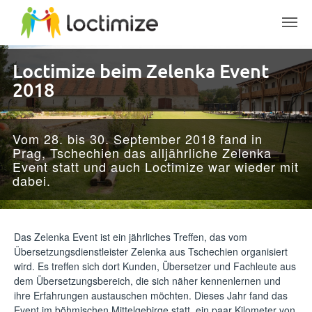
Skip to main content
Loctimize beim Zelenka Event
2018
Vom 28. bis 30. September 2018 fand in
Prag, Tschechien das alljährliche Zelenka
Event statt und auch Loctimize war wieder mit
dabei.
Das Zelenka Event ist ein jährliches Treffen, das vom
Übersetzungsdienstleister Zelenka aus Tschechien organisiert
wird. Es treffen sich dort Kunden, Übersetzer und Fachleute aus
dem Übersetzungsbereich, die sich näher kennenlernen und
ihre Erfahrungen austauschen möchten. Dieses Jahr fand das
Event im böhmischen Mittelgebirge statt, ein paar Kilometer von