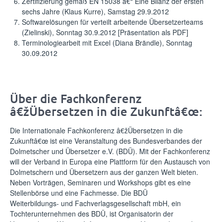
Zertifizierung gemäß EN 15038 â€“ Eine Bilanz der ersten
sechs Jahre (Klaus Kurre), Samstag 29.9.2012
Softwarelösungen für verteilt arbeitende Übersetzerteams
(Zielinski), Sonntag 30.9.2012 [
Präsentation als PDF
]
Terminologiearbeit mit Excel (Diana Brändle), Sonntag
30.09.2012
Über die Fachkonferenz
â€žÜbersetzen in die Zukunftâ€œ:
Die Internationale Fachkonferenz â€žÜbersetzen in die
Zukunftâ€œ ist eine Veranstaltung des Bundesverbandes der
Dolmetscher und Übersetzer e.V. (BDÜ). Mit der Fachkonferenz
will der Verband in Europa eine Plattform für den Austausch von
Dolmetschern und Übersetzern aus der ganzen Welt bieten.
Neben Vorträgen, Seminaren und Workshops gibt es eine
Stellenbörse und eine Fachmesse. Die BDÜ
Weiterbildungs- und Fachverlagsgesellschaft mbH, ein
Tochterunternehmen des BDÜ, ist Organisatorin der