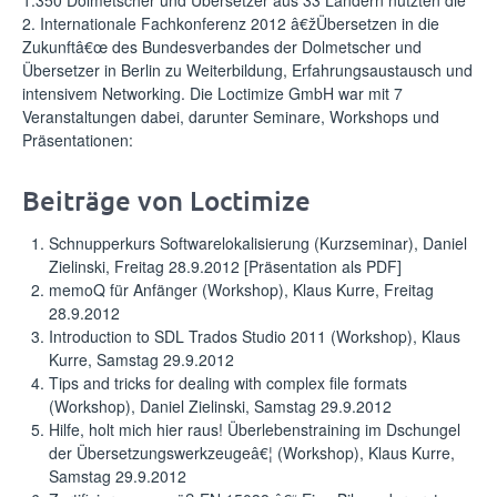
1.350 Dolmetscher und Übersetzer aus 33 Ländern nutzten die
2. Internationale Fachkonferenz 2012 â€žÜbersetzen in die
Zukunftâ€œ des Bundesverbandes der Dolmetscher und
Übersetzer in Berlin zu Weiterbildung, Erfahrungsaustausch und
intensivem Networking. Die Loctimize GmbH war mit 7
Veranstaltungen dabei, darunter Seminare, Workshops und
Präsentationen:
Beiträge von Loctimize
Schnupperkurs Softwarelokalisierung (Kurzseminar), Daniel
Zielinski, Freitag 28.9.2012 [
Präsentation als PDF
]
memoQ für Anfänger (Workshop), Klaus Kurre, Freitag
28.9.2012
Introduction to SDL Trados Studio 2011 (Workshop), Klaus
Kurre, Samstag 29.9.2012
Tips and tricks for dealing with complex file formats
(Workshop), Daniel Zielinski, Samstag 29.9.2012
Hilfe, holt mich hier raus! Überlebenstraining im Dschungel
der Übersetzungswerkzeugeâ€¦ (Workshop), Klaus Kurre,
Samstag 29.9.2012