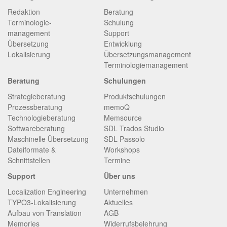
Redaktion
Beratung
Terminologie­
Schulung
management
Support
Übersetzung
Entwicklung
Lokalisierung
Übersetzungsmanagement
Terminologiemanagement
Beratung
Schulungen
Strategieberatung
Produktschulungen
Prozessberatung
memoQ
Technologieberatung
Memsource
Softwareberatung
SDL Trados Studio
Maschinelle Übersetzung
SDL Passolo
Dateiformate &
Workshops
Schnittstellen
Termine
Support
Über uns
Localization Engineering
Unternehmen
TYPO3-Lokalisierung
Aktuelles
Aufbau von Translation
AGB
Memories
Widerrufsbelehrung