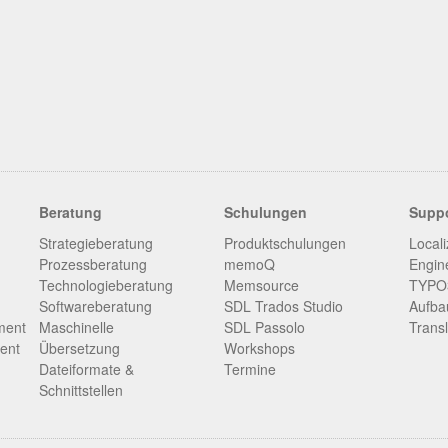
Beratung
Schulungen
Supp
Strategieberatung
Produktschulungen
Locali
Prozessberatung
memoQ
Engin
Technologieberatung
Memsource
TYPO3
Softwareberatung
SDL Trados Studio
Aufba
ment
Maschinelle
SDL Passolo
Trans
ent
Übersetzung
Workshops
Dateiformate &
Termine
Schnittstellen