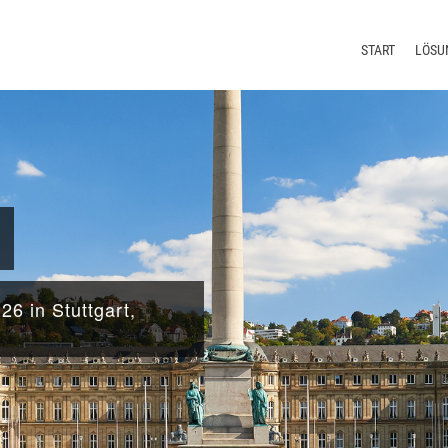
START
LÖSU
Redakt
Termin
Übers
Lokali
6 in Stuttgart,