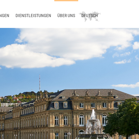
NGEN
DIENSTLEISTUNGEN
ÜBER UNS
DEUTSCH
ion
Beratung
Unternehmen
English
ologie
Schulung
Aktuelles
русский
etzung
Support
Blog
中文
sierung
Entwicklung
Treffen Sie uns
Übersetzungsmanagement
Kontakt
Terminologiemanagement
Smart Translation Factory