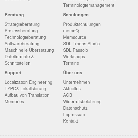
Terminologiemanagement
Beratung
Schulungen
Strategieberatung
Produktschulungen
Prozessberatung
memoQ
Technologieberatung
Memsource
Softwareberatung
SDL Trados Studio
Maschinelle Übersetzung
SDL Passolo
Dateiformate &
Workshops
Schnittstellen
Termine
Support
Über uns
Localization Engineering
Unternehmen
TYPO3-Lokalisierung
Aktuelles
Aufbau von Translation
AGB
Memories
Widerrufsbelehrung
Datenschutz
Impressum
Kontakt