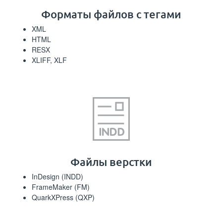
Форматы файлов с тегами
XML
HTML
RESX
XLIFF, XLF
Файлы верстки
InDesign (INDD)
FrameMaker (FM)
QuarkXPress (QXP)