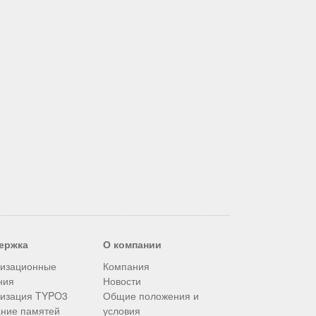
ержка
О компании
лизационные
Компания
ния
Новости
лизация TYPO3
Общие положения и
ние памятей
условия