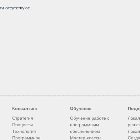
ти отсутствуют.
Консалтинг
Обучение
Подд
Стратегия
Обучение работе с
Лока
Процессы
программным
реше
Технология
обеспечением
Лока
Программное
Мастер-классы
Созда