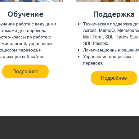
Обучение
Поддержка
учение работе с ведущими
Техническая поддержка дл
стемами для перевода
Across, MemoQ, Memsourc
стер-классы по работе с
MultiTerm, SDL Trados Stud
рминологией, управле­нию
SDL Passolo
оцессом перевода и
Локализационные решени
кализации веб-сайтов
Управление процессом
перевода
Подробнее
Подробнее