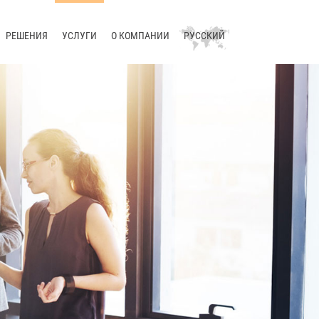
РЕШЕНИЯ
УСЛУГИ
О КОМПАНИИ
РУССКИЙ
Составление технической
Консалтинг
Компания
Deutsch
документации
Обучение
Новости
English
Работа с терминологией
Поддержка
Блог
中文
Перевод
Разработка
Конференции
Локализация
Управление процессом
Контакты
перевода