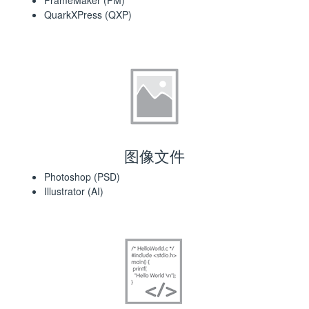
FrameMaker (FM)
QuarkXPress (QXP)
图像文件
Photoshop (PSD)
Illustrator (AI)