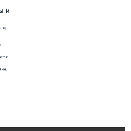
ы и
стер-
?
те с
и
айн.