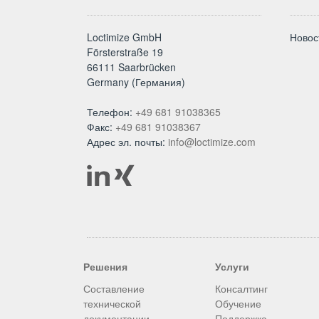
Loctimize GmbH
Новос
Försterstraße 19
66111 Saarbrücken
Germany (Германия)
Телефон:
+49 681 91038365
Факс:
+49 681 91038367
Адрес эл. почты:
info@loctimize.com
Решения
Услуги
Составление
Консалтинг
технической
Обучение
документации
Поддержка