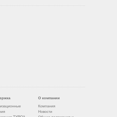
ержка
О компании
лизационные
Компания
ния
Новости
лизация TYPO3
Общие положения и