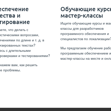
еспечение
Обучающие курс
ества и
мастер-классы
тирование
Ищите обучающие курсы и ма
классы для разработчиков
ете, что делать с
программного обеспечения и
истическими вопросами,
специалистов по локализации
ичениями по длине и т. д. в
изированных текстах?
Мы предлагаем обучение рабо
есь с длительными
программным обеспечением 
роверками и тестированиями?
мастер-классы на месте и онл
кажем вам, как решить
е проблемы.