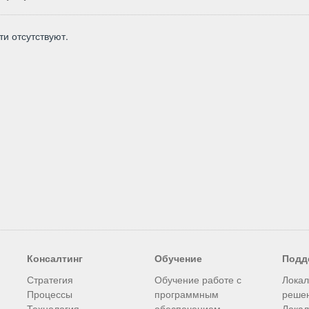
ти отсутствуют.
Консалтинг
Обучение
Подд
Стратегия
Обучение работе с
Лока
Процессы
программным
реше
Технология
обеспечением
Лока