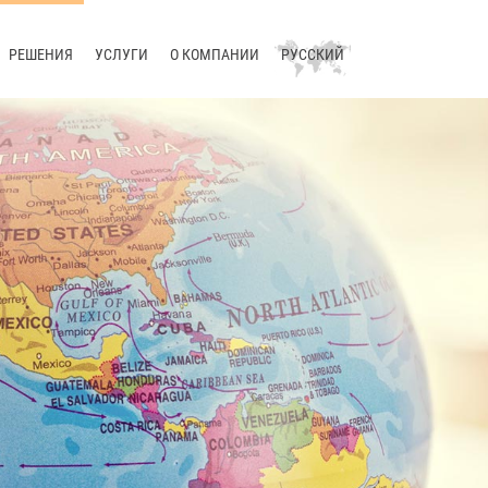
РЕШЕНИЯ
УСЛУГИ
О КОМПАНИИ
РУССКИЙ
Составление технической
Консалтинг
Компания
Deutsch
документации
Обучение
Новости
English
Работа с терминологией
Поддержка
Блог
Deutsch
Перевод
Разработка
Конференции
中文
Локализация
Управление процессом
Контакты
перевода