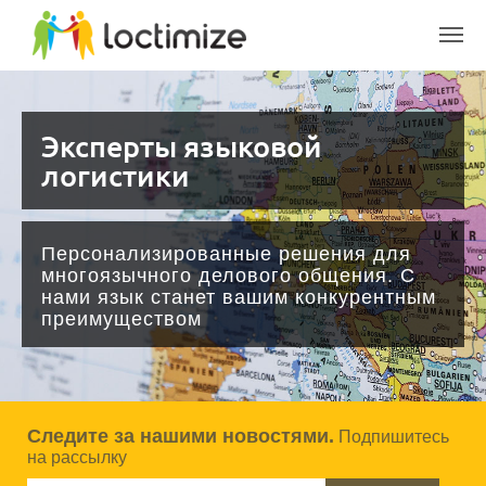
Skip to main content
Эксперты языковой
логистики
Персонализированные решения для
многоязычного делового общения. С
нами язык станет вашим конкурентным
преимуществом
Следите за нашими новостями.
Подпишитесь
на рассылку