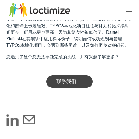
Skip to main content
在企业日益全球化和国际化的过程中，越来越多的TYPO3网站需
要支持多种语言或同语言内多种选择。然而企业常常在网站的本地
化和翻译上步履维艰。TYPO3本地化项目往往与计划相比持续时
间更长、所用花费也更高，因为其复杂性被低估了。Daniel
Zielinski在其演讲中运用实际例子，说明如何成功规划与管理
TYPO3本地化项目，会遇到哪些困难，以及如何避免这些问题。
您遇到了这个您无法单独完成的挑战，并有兴趣了解更多？
联系我们 ！