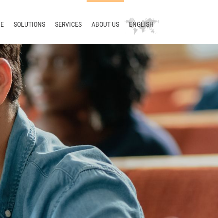
E
SOLUTIONS
SERVICES
ABOUT US
ENGLISH
Technical writing
Consulting
Company
Deutsch
Terminology
Training
News
русский
Translation
Support
Blog
中文
Localization
Development
Meet us
Translation management
Contact
Terminology management
Smart Translation Factory