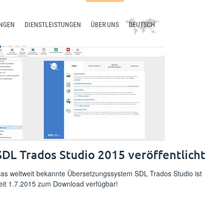
NGEN
DIENSTLEISTUNGEN
ÜBER UNS
DEUTSCH
ion
Beratung
Unternehmen
English
ologie
Schulung
Aktuelles
русский
etzung
Support
Blog
中文
sierung
Entwicklung
Treffen Sie uns
Übersetzungsmanagement
Kontakt
Terminologiemanagement
Smart Translation Factory
SDL Trados Studio 2015 veröffentlicht
as weltweit bekannte Übersetzungssystem SDL Trados Studio ist
eit 1.7.2015 zum Download verfügbar!