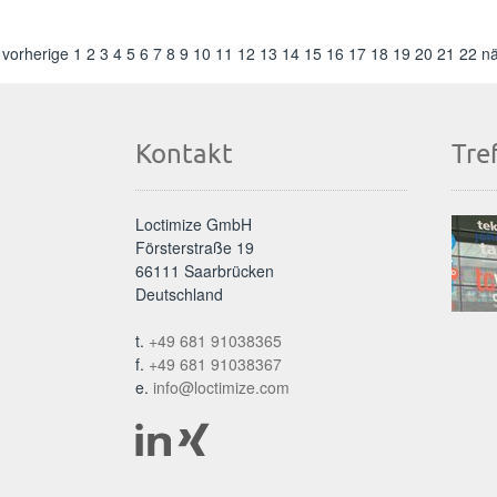
vorherige
1
2
3
4
5
6
7
8
9
10
11
12
13
14
15
16
17
18
19
20
21
22
n
Kontakt
Tre
Loctimize GmbH
Försterstraße 19
66111 Saarbrücken
Deutschland
t.
+49 681 91038365
f.
+49 681 91038367
e.
info@loctimize.com