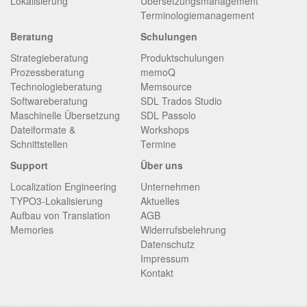
Lokalisierung
Übersetzungsmanagement
Terminologiemanagement
Beratung
Schulungen
Strategieberatung
Produktschulungen
Prozessberatung
memoQ
Technologieberatung
Memsource
Softwareberatung
SDL Trados Studio
Maschinelle Übersetzung
SDL Passolo
Dateiformate &
Workshops
Schnittstellen
Termine
Support
Über uns
Localization Engineering
Unternehmen
TYPO3-Lokalisierung
Aktuelles
Aufbau von Translation
AGB
Memories
Widerrufsbelehrung
Datenschutz
Impressum
Kontakt