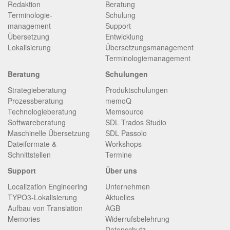
Redaktion
Beratung
Terminologie­
Schulung
management
Support
Übersetzung
Entwicklung
Lokalisierung
Übersetzungsmanagement
Terminologiemanagement
Beratung
Schulungen
Strategieberatung
Produktschulungen
Prozessberatung
memoQ
Technologieberatung
Memsource
Softwareberatung
SDL Trados Studio
Maschinelle Übersetzung
SDL Passolo
Dateiformate &
Workshops
Schnittstellen
Termine
Support
Über uns
Localization Engineering
Unternehmen
TYPO3-Lokalisierung
Aktuelles
Aufbau von Translation
AGB
Memories
Widerrufsbelehrung
Datenschutz