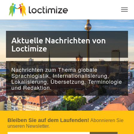
Skip to main content
Aktuelle Nachrichten von
Loctimize
Nachrichten zum Thema globale
Sprachlogistik, Internationalisierung,
Lokalisierung, Über­setzung, Terminologie
und Redaktion.
Bleiben Sie auf dem Laufenden!
Abonnieren Sie
unseren Newsletter.