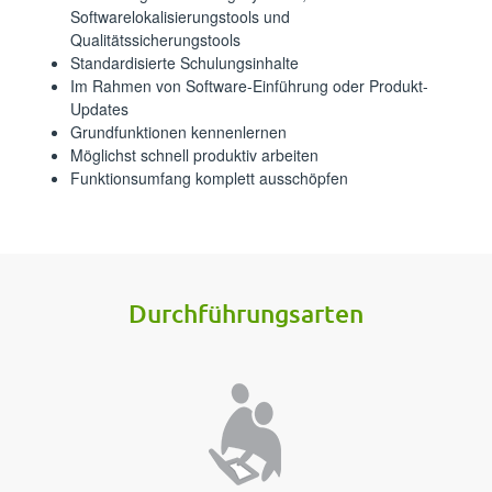
Softwarelokalisierungstools und
Qualitätssicherungstools⁪⁪
⁪⁪⁪‍​‍‌‍​​‌‌‌‍​​​‍‍‍‌‌​‍‍‌‍‍‌‍​​‌‍‍‌‌​​‍​‍‍⁪Standardisierte Schulungsinhalte⁪⁪
⁪⁪⁪‌​​‌‌‌‍‍​‌​​​‌‍‌​‍‍​​‍‌‌‍‌‌​​​‍​‌​​​‍‌​‍‍⁪Im Rahmen von Software-Einführung oder Produkt-
Updates⁪⁪
⁪⁪⁪‌‌​​‍​‌​‍‍‍​‌‍‌​‌‌‍‍​​‍​‍​‌​​‍‍‍​‌‌​‍‍‌‍⁪Grundfunktionen kennenlernen⁪⁪
⁪⁪⁪‌‌​‌‍‌​‍​‌​​‌‍‍‌‍‍​‌‍‌‌‌‍​‌‍‍​‍‍​‍‌‌‍​‌‍‌⁪Möglichst schnell produktiv arbeiten⁪⁪
⁪⁪⁪‌‌​‌​​‌‌‌​​​​‍‍​​​​‌​​‌‍​​‌​​‍‍​​‍‍‌‌‌​​⁪Funktionsumfang komplett ausschöpfen⁪⁪
⁪⁪⁪‌​​‍​​‌​‍‌‌​‍​‍‌​‌‍‍‍​​​​‍​​‍‍​‌​‌‌‍‍‍‌‍​⁪Durchführungsarten⁪⁪