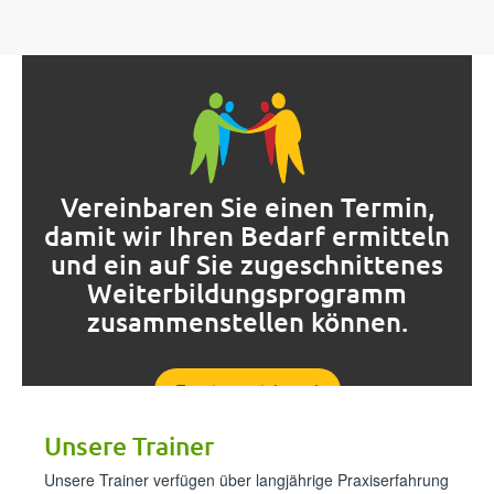
⁪⁪⁪‌‌‌‌‌‌‍‌‌‍‌‌​​​​‍​‌‌‍​​‍‌‍‌‍​‌‍‌‌‍‍​‍​‍‌‌⁪ ⁪⁪
⁪⁪⁪‍‌‌​​​‌​‌‌‍‌‌​‍‌‍‌​‌‌‌‌‍‌​​‌‍‍‍‌‍​​​​​‌⁪ ⁪⁪
⁪⁪⁪‌‍‌​‍​​‍‍‍​‍‌​‍‌‍‍​​‍‌‌‌​​​​​‍​‌‌‌‍‌​‍⁪ ⁪⁪
⁪⁪⁪‍‌​‍​‍​‍​‌‌‍‌‌‍‌‍‌​​‍​‍‍‌​‌‌‌‍‌​‍​​‌‌‍‍‍⁪ ⁪⁪
⁪⁪⁪‌‍‍‍‍‌‍‌‌​‍‍‌‌‌‍‍‌‌​​​‌‌‍‌‌‍‍‍​‌​‍‌‌‌‍‍‌⁪Vereinbaren Sie einen Termin,
damit wir Ihren Bedarf ermitteln
und ein auf Sie zugeschnittenes
Weiterbildungsprogramm
zusammenstellen können.⁪⁪
⁪⁪⁪‌‌‌‍​‍‌​‍​​​​‍‍‍‌​‍​‍‍‌​​‌‍‍​​‍‌‍‍‌‍‌​‌⁪ ⁪⁪
⁪⁪⁪‌‌​​‌‍‍‍‌‌‍‍‍‍‍​​‌‌​‍​‍‌‍​‌​‍‌‍​​‌​​​‌‌​⁪Termin vereinbaren!⁪⁪
⁪⁪⁪‌‌​‌‍‌​‌‍‍‍​‍‌​‌‌​​​‌​​‌​‌‍​​​‍​​​‌‌​‌‌‌​⁪Unsere Trainer⁪⁪
⁪⁪⁪‌‍‌‌​​‌‍​​​‌‍‍​‍‌​​‍​​‌‌​​​​‌‌‍‌‌‍‌‍‍‌​‍⁪ ⁪⁪
⁪⁪⁪‌​‍​‌‍‍‌​‍​‌‍​‌​​‍​‌‌‌​‍‍​‌‌‍‌‌‌‌‍‍​‌‍⁪Unsere Trainer verfügen über langjährige Praxiserfahrung