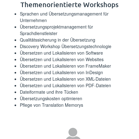
⁪⁪⁪‌​‍‍‌‍‌‌‍​‍​‍‍‍‍‌​‍‌‌‍‌​‌‌​‌‌‍‌​‍‍‍‌​‌‍‍​⁪Themenorientierte Workshops⁪⁪
⁪⁪⁪‌‌​​​​‌​‌​‍​‌‍‌​‌‍‍‌‍‍​​‍‍‍‍‌‌‌​​‍‌‍​‍‍​⁪Sprachen und Übersetzungsmanagement für
Unternehmen⁪⁪
⁪⁪⁪‌‍​‌‌​​‍‌‌‍‍‌‌​‌​‍​‍​​‌​​‍‌‌​‍‌‍‌​​‌​‌‌​⁪Übersetzungsprojektmanagement für
Sprachdienstleister⁪⁪
⁪⁪⁪‍‍​‌‍‌‌‌‌‍‌‍‌‌‍‍‍‌‍‌‌​‍‍‌‌‍‍‌‍​‍‍‍‌​‍​​‍⁪Qualitätssicherung in der Übersetzung⁪⁪
⁪⁪⁪‌‍​‍​‍‌​‍‌​‌‌‌‌‌‍​‍‍​‍‌‍‍‌​‍‍‍‍​‍​‍​​‌‌‌⁪Discovery Workshop Übersetzungstechnologie⁪⁪
⁪⁪⁪‌​​‍‌‌‍‌‍‌​​‍​‌‍‌‌​‌​‌‍‍‍‌​‌​‌‍​​​​​​​‌​​⁪Übersetzen und Lokalisieren von Software⁪⁪
⁪⁪⁪‍​‌‌​​‌‌‍‌​‌​‌‌​‍​‍​​‌‍‌​‍​‍​‍‍‍‍​‌​​​‍​⁪Übersetzen und Lokalisieren von Websites⁪⁪
⁪⁪⁪‌​‍​‍‍‍​​‍​‍‍‍​‌‍‌‌‍‍​‌​‍​‍​​‌‍‌​‌‌‌‍‌‌‌‌⁪Übersetzen und Lokalisieren von FrameMaker⁪⁪
⁪⁪⁪‌​​‍​‌‍‌‌‍​‍‌​​‌‍​‌‌​‍‌​‍‍‍‌‌‌​‌‌‍‌​‌‌​‌⁪Übersetzen und Lokalisieren von InDesign⁪⁪
⁪⁪⁪‍‍‌‌​‍‍‍‌​‌‌‌‍‍‍‌‌‍​​​‍‌​​‍‌‍‌‍‌‍‍‌‍‌‌⁪Übersetzen und Lokalisieren von XML-Dateien⁪⁪
⁪⁪⁪‍​‍​‍‌​‍‌‍‍​‌​​​​‍​‌​‍‌‌‌​​‌​‍‍‌​​‌‍‌​‍‍⁪Übersetzen und Lokalisieren von PDF-Dateien⁪⁪
⁪⁪⁪‍‍‍‍‍​​​​‍‌‌​‍​‌​‍‍​​‍‌‍‌​​‌​‌‌‌‍‍‍‌​‍‍​⁪Dateiformate und ihre Tücken⁪⁪
⁪⁪⁪‌‌‍‌‍‌‍‍‍​​‌​‌​‍​‍‌‌‍‌‌‌​‌​‍‍​‌‌‍‍‌‍‌​​⁪Übersetzungskosten optimieren⁪⁪
⁪⁪⁪‌‌‍​​‌‌​‌‌​​​‍‍​​‌‍‌​‍‍‍‌‍​‌‌‌‌‍‍‍‍​‍​​‍⁪Pflege von Translation Memorys⁪⁪