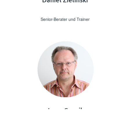
⁪⁪⁪‌​‍‌​‌​​​‍‌‍‍‌​​​‌‌‌‍‌​​‍​‍‌‍​​​‌‌‌‌‌​‍‍‍⁪ ⁪⁪
⁪⁪⁪‌​​‍‌​‌‍​‌‌​​‍​‌‌​​​​‍​‍‍‍‍‍​‍‍‍​‍‌‍‌​⁪Senior-Berater und Trainer⁪⁪
⁪⁪⁪‌​‍‍‍​‍‌‌‍​‌‌‍‍​‌‌‌‌‍‌‌‍​​‌‌‍​‌​‍​​​​⁪Jerzy Czopik⁪⁪
⁪⁪⁪‌​​‍‌‍​‍‌‍‍‌​‌‍‍​‌‌‍‍​‍‌‌‍​‌‌​​‍​‌‍‍​​‍⁪ ⁪⁪
⁪⁪⁪‌‌‌‌​‌​‍‍‌‍‍‍‍‌‌‍​​‌‌​‌‍‍‍‌‍‌‍‍​‍‌​‌​‌‌‍‍⁪Senior-Trainer⁪⁪