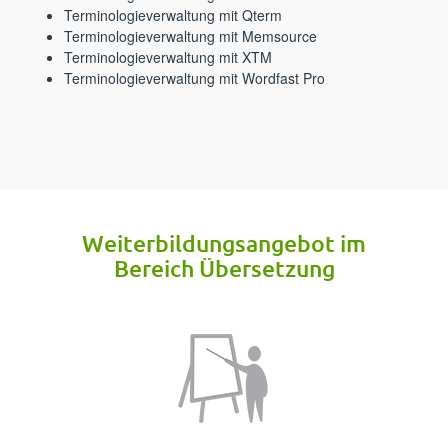
⁪⁪⁪‍​​‍‌​‍​‍​‍​‍​​‍‍‌​‍‍‍‌‌‌‍‍‍‌​‍​​​‍‌‌‌‍‍⁪Terminologieverwaltung mit Qterm⁪⁪
⁪⁪⁪‌‌​‍‌‌‌​‌‍‍‍‍‌‌‌‍‍​‍‌‍​‍‍​​‌‍​​​‌‍‍​‌‍‍‍​⁪Terminologieverwaltung mit Memsource⁪⁪
⁪⁪⁪‌​​‌‍‌​‍‌​​‌‌​​‍‌​​​​‍​‍‌‍​​​‌‍‌‍​​​‌‍​​⁪Terminologieverwaltung mit XTM⁪⁪
⁪⁪⁪‌​‍‍‍‌​‍​​​​‍‌​‌‍‌​‍‍‌‍‌‌‌‌‍​​​‍​‍​​​‍‌‌‌⁪Terminologieverwaltung mit Wordfast Pro⁪⁪
⁪⁪⁪‌​‍​‍​‍​​‌‍​​​​‍‍‍​​‍‌​​​‌‌‌‍‍‌‍​‍‌‍‌‍​​‌⁪Weiterbildungs­angebot im
Bereich Übersetzung⁪⁪