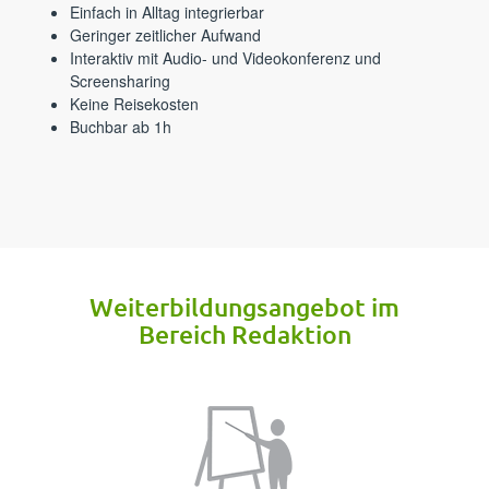
⁪⁪⁪‍​‌‍​‍‌​​‌‍‍​‌‍‍​‌‌​‌‌​‍‌‌‍‍‍‌‍‍‌‍‍‍‍‍⁪Einfach in Alltag integrierbar⁪⁪
⁪⁪⁪‌‌‍‌‌‌​‍‍‌‌‍​‍​​‌‌​‍‌‌‍‍​‌‌​​​‍‌​‌​‌‍​‌​⁪Geringer zeitlicher Aufwand⁪⁪
⁪⁪⁪‌​‍​​​​​‌‍‌‌‌​​‍​‌‌​​‌​​​​‍‍‌‍‌‍​‌‍‌​​​⁪Interaktiv mit Audio- und Videokonferenz und
Screensharing⁪⁪
⁪⁪⁪‌‌​‌​‍‍‌‌‌‌‍‌‌‍‍‍‍‍‍‌‌‌‌‍‌‌‍‍‌​‍​‌‌‍‍​​‍​⁪Keine Reisekosten⁪⁪
⁪⁪⁪‍​‌‍​‌‌‍‍​‍‌​‌‌​​‍​‌‌​​‌​‌‌‍​‌‍‍​​​‌‌‌‌‍⁪Buchbar ab 1h⁪⁪
⁪⁪⁪‌‌​‌‌‍‌​‍​‌‌‍​​​‌‍​‌‍‌​‌‌‌​​​‌​​‌‍‌‌‍‌​‌​⁪Weiterbildungs­angebot im
Bereich Redaktion⁪⁪