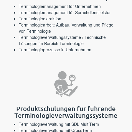
⁪⁪⁪‌​‌‍‌‌‌‌​‌​​‍​​​​​‍​‌‍‌‍​​‌​​‌​‍​​‍‍‌‌​​​⁪Terminologiemanagement für Unternehmen⁪⁪
⁪⁪⁪‌‌​‌​​​​​‍‌‍‍‍​​‌​​​​‍‌‌‌‌‌‌‍‌‌​​​‌‌​​​‍​⁪Terminologiemanagement für Sprachdienstleister⁪⁪
⁪⁪⁪‌‌‌​‌‌​‌​‍‌‍‌‍​​‌‍​‍‌​​‌​‍‍‍​‌​‍‌‍‌​‍​​‌‍⁪Terminologieextraktion⁪⁪
⁪⁪⁪‌​‍‌​‍​​‌‌‍​‌‍​​‌‌‍‍‍‌‌‍​‍‌‌‍‍‍‍​‌​‌​‌​‍‌⁪Terminologiearbeit: Aufbau, Verwaltung und Pflege
von Terminologie⁪⁪
⁪⁪⁪‌‌‌​​‍​‌‍‌‍‌‍​​‌‌​​‌‌​​‌‌​‍‌‍‌‌​‍​‌‌‌‍​‌‌⁪Terminologieverwaltungssysteme / Technische
Lösungen im Bereich Terminologie⁪⁪
⁪⁪⁪‌​​‍​​​‌‌‍‍‍​‍​‍‌‌​​​‌‌‍‌​​‌​​‌​‌‍‌‌‌‌‍‍‍⁪Terminologieprozesse in Unternehmen⁪⁪
⁪⁪⁪‍​‍‍‍‌‍‌‌‍‌‌​​‍‍‍‍‌​‌‍​​​‍​​‌‍‍‌‌​‌​‌‌‍⁪Produktschulungen für führende
Terminologie­verwaltungs­systeme⁪⁪
⁪⁪⁪‌​‌‌‌‌​‍​‍‌‍‌​‌​‍‌‌​‌‍‍‌‌‌​‍‍‍​‍​​‌​‌‍‌​⁪Terminologieverwaltung mit SDL MultiTerm⁪⁪
⁪⁪⁪‌‌​‍‌​‌‌​​​​‌​‌‌‍​​‌‍‌‍​​‍​‌​‍‌‍​‍‌‌‍‍​‌‍⁪Terminologieverwaltung mit CrossTerm⁪⁪