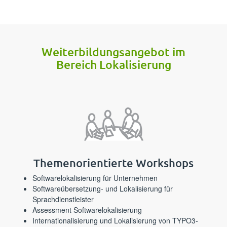
⁪⁪⁪‌​‍​‌‍​‌​‌​‌‌‍‍‍​​​​‍‍‍‍‌‍‌‌‍​‌‌‌‌‍‌​‌‍​⁪Weiterbildungs­angebot im
Bereich Lokalisierung⁪⁪
⁪⁪⁪‌‌‍‌‌​‍​‌‌‍​‍​‍​‌‌​‌​​‍​​‍‌‌‌‍‌‍​‌‍​‌‌​‍⁪Themenorientierte Workshops⁪⁪
⁪⁪⁪‌​‌‍‍‌‌​​​​‌‌‍​‍‍‍‌​​‌‍‌‍‍‍‍​‌‍​‌‍​‍‌‍​‍⁪Softwarelokalisierung für Unternehmen⁪⁪
⁪⁪⁪‍‍‍‍​​‌​‍​​‌‍​​​‌‌‌​‍‍​​‍​‌‍‌‍​‍‌​‍‍​​​‌⁪Softwareübersetzung- und Lokalisierung für
Sprachdienstleister⁪⁪
⁪⁪⁪‍‍​​‍‍​​​‌‍‍‍​‌‌​‌‌‍‌​​​‌​​‌‍​​​‍​‍​‍‍​‌⁪Assessment Softwarelokalisierung⁪⁪
⁪⁪⁪‌​‌‍​‍‍‌​‌​‍​‌​​​​​‍‍‍​‍​‍‍​‌‌‌‍‌​‌‌‍​‍‌⁪Internationalisierung und Lokalisierung von TYPO3-