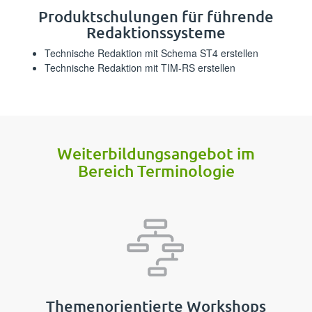
⁪⁪⁪‍‌‌‍​‌​​​‌​​‌​‌‍‍​​‌‌‍‍‌‌‍‌‌‌‍​‍​​‍‍​​​​⁪Produktschulungen für führende
Redaktionssysteme⁪⁪
⁪⁪⁪‌​​​‍‍‌‍‌​‌‍​​‍‌​​​​‌‍​‌​‌‌‍‌​​‍​‍​​‍​​⁪Technische Redaktion mit Schema ST4 erstellen⁪⁪
⁪⁪⁪‌‌​‌​‍‌​‍‌​​​‌​‌​​‍‍‌‌‍‍‍‌‍​‌‌‍‌‌​​​​‌​‍‌⁪Technische Redaktion mit TIM-RS erstellen⁪⁪
⁪⁪⁪‌‌‍‌‌‍​‌‌‌‍​‌‍‌‍‌‍​‌‍​‌‍​‌​‍‌‍‌‍‌‍‍​​​‌​⁪Weiterbildungs­angebot im
Bereich Terminologie⁪⁪
⁪⁪⁪‍​​‌​​​​‍‍​​‌‍‌‍​​​‌‍​‍​​‌​​​‌​‍‌‍‍‌‍​​‌⁪Themenorientierte Workshops⁪⁪