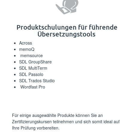
⁪⁪⁪‍‌‌​‍​​‍‌​‍​​‌‌‍‌​‍‌​​‍‌‍​‍‍‍‍‌‌‍​‌‌‍‌‌‌⁪Produktschulungen für führende
Übersetzungstools ⁪⁪
⁪⁪⁪‌‍‍‌​​‍‍‍‌‌​​‍‌‌​‌‍​‌‍‍‌‍‍​‌​‍​‌​‌​​‌‍​⁪Across⁪⁪
⁪⁪⁪‌​​‌‍‍‌‍‍‍​​​​‍‍​‌‌‌‌​‍‍‍‌‍​‍​‌‌‌​​‌​‌‍​​⁪memoQ⁪⁪
⁪⁪⁪‍‌‍​‌‌‍‌​‌‍‌‌‌‌‍‍‌‍​‍​‍‍​‌‌‌​‌‌​‌‍‍‌​​​‍⁪ memsource⁪⁪
⁪⁪⁪‌‌​‍​​​‍​​‌​​‍‌‍‌​​‍‍‌​‍‌​​‍‌‌‍​​​‍‌​‌‍‌‌⁪SDL GroupShare⁪⁪
⁪⁪⁪‌‌​‌‌​‌​‍‍​‍‌‌‌‌‌​​​‍​‍​​‍‍‍​‌​‍​‍‍‌‌‌‌‍‌⁪SDL MultiTerm⁪⁪
⁪⁪⁪‍​‍‌​​‍​‌‌‍‌‌‍​​‌​‌‌‍‌​‍​​‌​​‍‍‍‌‌​​‍‌​‌⁪SDL Passolo⁪⁪
⁪⁪⁪‌​‌​‍​‍​‌​‍​‌‍​​‌‍‌‍​‌‍‍​‍‌‌​‌‌‌‌‍​‍‍‌​‍​⁪SDL Trados Studio⁪⁪
⁪⁪⁪‌‍‍‍​​‍‍‍​‍​‍​‌‍‌‌​‌‌‍​‌‍‌‍​‌‍‌‌‍‍‍‌​‌​‌⁪ Wordfast Pro⁪⁪
⁪⁪⁪‌​‍‌​​​‌​‌‌​​‌‌‌‍‌‍​‍‌‌‍‍‍‌​‍‍‌‍​‍‍‍‌‍‍‌‌⁪ ⁪⁪
⁪⁪⁪‌‌​​‍​‌​‍‍‍‍‍‌​​‍‌‌‍‍​‍‍​‌‍‌‌‌‍‌‍‌​‍​​​‌‌⁪Für einige ausgewählte Produkte können Sie an
Zertifizierungskursen teilnehmen und sich somit ideal auf
Ihre Prüfung vorbereiten. ⁪⁪