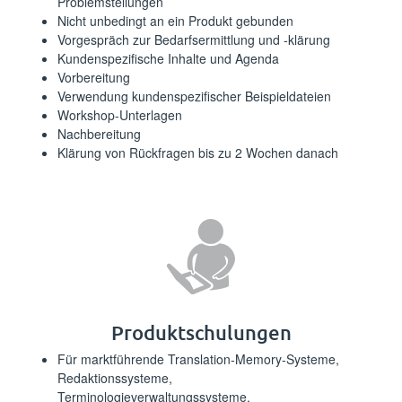
Problemstellungen⁪⁪
⁪⁪⁪‌‍​‌‌‍‌‍‍​​‍‍‍‍‍​​‍‌‍​‍​​‍‌‌‍‍‌​‌‍‌‍⁪Nicht unbedingt an ein Produkt gebunden⁪⁪
⁪⁪⁪‌​‍‍​​‌‍‍‍​‌‍‍‍​‍​​​‌​‌‍​‌​​‌‌‍‌‍​​‍‍‍​​​⁪Vorgespräch zur Bedarfsermittlung und -klärung⁪⁪
⁪⁪⁪‍‌‍‌​‍​‍‌​​‌​​‍‍‍‌‍‌​‌​​​​‌​​‍‍‍​‌‌‍​‌‌​⁪Kundenspezifische Inhalte und Agenda⁪⁪
⁪⁪⁪‌‌‍​‍‌​‍​​‍‌‌‍‍‌‌​‌‍​‌‌​‌​‍‌‍‌‌‌‍‌​‌​‌‍⁪Vorbereitung⁪⁪
⁪⁪⁪‍‍‍‌‍​‌‍‌‌​​‍‌‌‍‌‍‌‌​‌​‍‍​‍‌‍‍‍​​‌‌‌‍​‍‌⁪Verwendung kundenspezifischer Beispieldateien⁪⁪
⁪⁪⁪‌‍​‍​​​‌‍‌‌‌​‌‌‌‌​​‌‌‌​​‌‌‌​‌‌​‌‍​‍​​​​‌⁪Workshop-Unterlagen⁪⁪
⁪⁪⁪‌​​‍‌​​​​‍​‌‌‌‍‌‍‍​‌‌‌​‌‌‍‌​‍​‌‍​‍‍​‌‍‍​‍⁪Nachbereitung⁪⁪
⁪⁪⁪‌​​‌‍‌​​‌​​​​‍​‍​‌‌‍‌‍‍​‌‍​‌‌‌‍‍‍‌‍​‌​​‌​⁪Klärung von Rückfragen bis zu 2 Wochen danach⁪⁪
⁪⁪⁪‌‌​‍​‌‌​‍‍‌‌‍​‍‌‍‍‌‌​‍‍‍‌‍‌‌‌‌​‍‍‍‍​​‌​​‌⁪Produktschulungen⁪⁪
⁪⁪⁪‍‌‍​‌‍‌‌‌​​‍​​‌​​‌‌​‍‌​‌‌​‍‍‍​‍​‍​‍‌​​‌​⁪Für marktführende Translation-Memory-Systeme,
Redaktionssysteme,
Terminologieverwaltungssysteme,