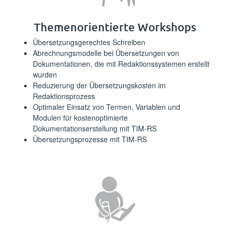
⁪⁪⁪‌​‍‍‌‍​‍​‌‍‌‌​‍‍‍‌​​‍‌​‌‌‌​‌‍​‌​​‌​​‍​‌​‌⁪Themenorientierte Workshops⁪⁪
⁪⁪⁪‍​‌​​​‍‌​‌​‌‍‍​​‍‌‌​‍​‍‌‌‌‍‍‌​​‍‌​‍‌​‍‌⁪Übersetzungsgerechtes Schreiben⁪⁪
⁪⁪⁪‍‍​‍​‍​‌‌​‌‍‌‍​​‌‍​​​​​‍​‌‍‍​‌​​‍​​​‌‌​‍⁪Abrechnungsmodelle bei Übersetzungen von
Dokumentationen, die mit Redaktionssystemen erstellt
wurden⁪⁪
⁪⁪⁪‌‌​‍​‍‌​‌‌‌‍‌‍‍‌‌​‌‍‍‌‍​‍‍‍‍‌‍​​‌‌​‌​‍​‍⁪Reduzierung der Übersetzungskosten im
Redaktionsprozess⁪⁪
⁪⁪⁪‌‍‍​‌​​‌‍​‌​​‍‌​​​​‌​​‌‍‍‍‍‍‌​​‌​‌‌​‌‍‍⁪Optimaler Einsatz von Termen, Variablen und
Modulen für kostenoptimierte
Dokumentationserstellung mit TIM-RS⁪⁪
⁪⁪⁪‌​​​‍‍‌​‌‍‌​​‌‍‍​​‍​​‌‍‌‍‍​​‍‌‍‍​​​‍‌‍‍​‌⁪Übersetzungsprozesse mit TIM-RS⁪⁪