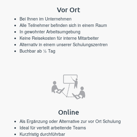
⁪⁪⁪‍‍‌‍‌‌‌‍‌​‌​‍‌‍‌​‌‌‍‌‍​‍‌​‍‌​​‍​‌‌​‌​​‍‍⁪Vor Ort⁪⁪
⁪⁪⁪‌​‌‌​‌‍‍​‍‌​‌‍‍​‍​‌‍​‍​​​‍‌‍‌‍‌‌​​‌​‍‍‍​⁪Bei Ihnen im Unternehmen⁪⁪
⁪⁪⁪‌‌‍‍​‍​‌‌‌​‌​​‍​‌‍‌​​‍‌​‌​‌‍​‌​‌‍​‍‌​‌‌⁪Alle Teilnehmer befinden sich in einem Raum⁪⁪
⁪⁪⁪‌‍‌‍‍​​‌‍​‍​​​‌‌‍‍‌‌‍‌‍‍​‍‌​‌‍‌‌‌​‍​‍‍‌‌⁪In gewohnter Arbeitsumgebung⁪⁪
⁪⁪⁪‌‌‌‍​​​‌‍‍​‌​‌​​​‍‍​‌‍‍‌‌‍‍‍‌‍​‌‌​‍‍‍‍‌⁪Keine Reisekosten für interne Mitarbeiter⁪⁪
⁪⁪⁪‍‍‌​‌‌‌‍​‍​‌‌‍​​‌‌​​​​‍‍‍‍‌​‌‍‍‌‌​‌​‌‍​‍⁪Alternativ in einem unserer Schulungszentren⁪⁪
⁪⁪⁪‌​‌‍‌​​​​​​‍‍‌‍‌‍‍‌‌‍​​‍‌​‍​‌‌​​​‍‌‍‌‌‌​​⁪Buchbar ab ½ Tag⁪⁪
⁪⁪⁪‍‍​‍‌‌‌‌​‌‍‌‌‍​​​​‌‍‍‍‌​‍​‌‍‌​‍‍‌‌‌‌​​​‌⁪Online⁪⁪
⁪⁪⁪‍​‍‌‌‍​‌‌‍‌‌​​‍‍​​​​‍‌‍​‍‍​‌​‌‌​​‍‍‌‌⁪Als Ergänzung oder Alternative zur vor Ort Schulung⁪⁪
⁪⁪⁪‍‍‌‌‌‌‍​‌‌​‍‍‍​​‍‍​‍‍‌‍​​​‌‌‌‌‍‌‍‌‌‌‌​‌‌⁪Ideal für verteilt arbeitende Teams⁪⁪
⁪⁪⁪‌​‌​‍​​‌​​​‌‌‍​​​​‍‍​​‌​​‍‍‍‍​‌​​‍‍‌​​‍⁪Kurzfristig durchführbar⁪⁪