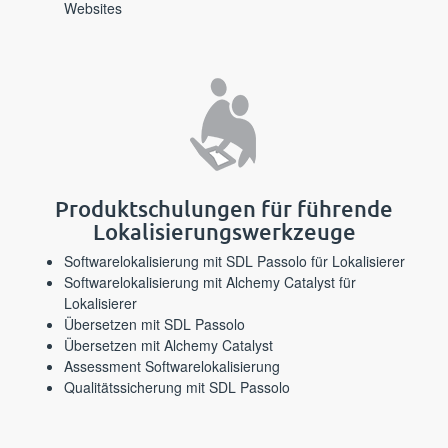
Websites⁪⁪
⁪⁪⁪‌​‌‌‍‌‌‍​‌‍​‌​​‍‍‍‌​​‍‌​‌​‌​‌‍‍​​‍​​‌‌​​‍⁪Produktschulungen für führende
Lokalisierungswerkzeuge⁪⁪
⁪⁪⁪‌​‌‌‌​‌​​​​‌‍‌‌​‌​‌‍‍‌​‍‍‍​‍​‍‍‍‌‍​​​‌‍⁪Softwarelokalisierung mit SDL Passolo für Lokalisierer⁪⁪
⁪⁪⁪‌‍‌​​​‍‍‌‍‌‌‍‍‌​‍‌‌‍‍​‌‍‍‍‌‍‍‌‌‍​‌‌‌‌‌‍‍⁪Softwarelokalisierung mit Alchemy Catalyst für
Lokalisierer⁪⁪
⁪⁪⁪‌​‌​‍‍‌​‍‍​​​‍‍​​‍‌‌​‌​‌‌​​​​‍​‌​‌​‌‍‌‌‌⁪Übersetzen mit SDL Passolo⁪⁪
⁪⁪⁪‌‌​‌‌‌​​​‍‍‌‌​​‍​​‍‍‍​‍‍‌​‌​‌‌​​‌​‍​‌‍‍​‌⁪Übersetzen mit Alchemy Catalyst⁪⁪
⁪⁪⁪‍​​‍​‌​‍‍‍​‌‍‌​​​‌​​‌‌​​​‌‌​‍‍​‍‍​​‌‍​‌⁪Assessment Softwarelokalisierung⁪⁪
⁪⁪⁪‌​‍‌‍​‍​‌​‍​​‍‍‍‍‍‌​‌‌​‍‌​‌‍‍​‍‍‌‌‌‌​‍‍‌‍⁪Qualitätssicherung mit SDL Passolo⁪⁪